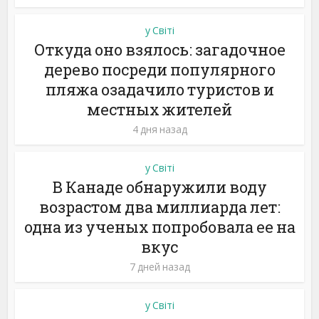
у Світі
Откуда оно взялось: загадочное
дерево посреди популярного
пляжа озадачило туристов и
местных жителей
4 дня назад
у Світі
В Канаде обнаружили воду
возрастом два миллиарда лет:
одна из ученых попробовала ее на
вкус
7 дней назад
у Світі