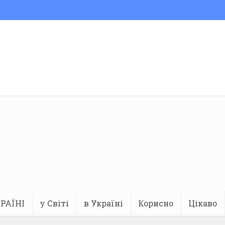
РАЇНІ
у Світі
в Україні
Корисно
Цікаво