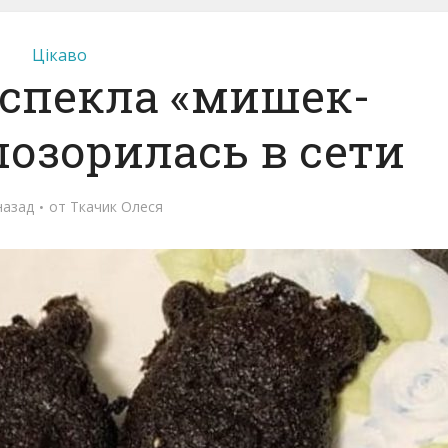
Цікаво
спекла «мишек-
позорилась в сети
назад
от
Ткачик Олеся