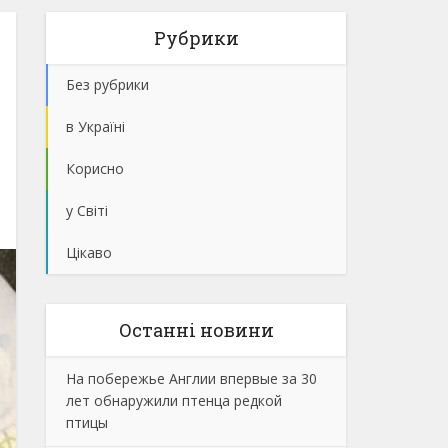
Рубрики
Без рубрики
в Україні
Корисно
у Світі
Цікаво
Останнi новини
На побережье Англии впервые за 30
лет обнаружили птенца редкой
птицы