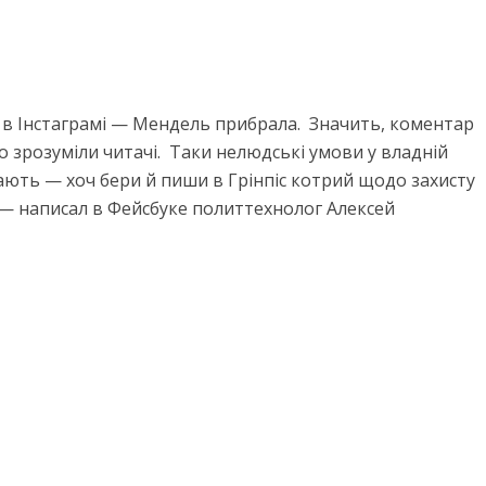
є в Інстаграмі — Мендель прибрала. Значить, коментар
о зрозуміли читачі. Таки нелюдські умови у владній
знають — хоч бери й пиши в Грінпіс котрий щодо захисту
, — написал в Фейсбуке политтехнолог Алексей