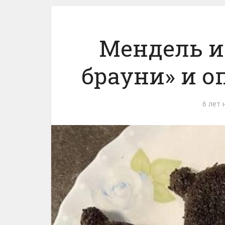
Мендель и
брауни» и о
6 лет 