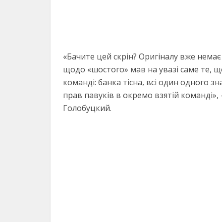
«Бачите цей скрін? Оригіналу вже нема
щодо «шостого» мав на увазі саме те, щ
команді: банка тісна, всі один одного 
прав павуків в окремо взятій команді»
Голобуцкий.