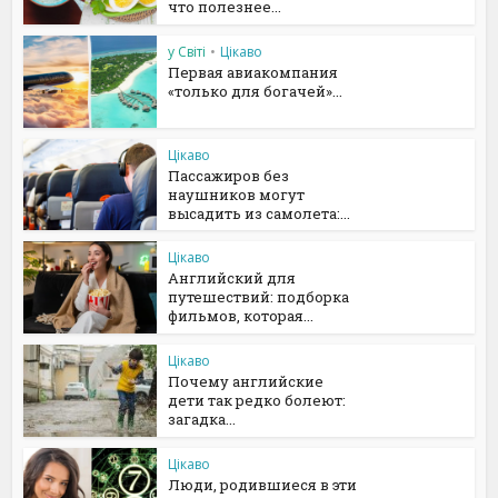
что полезнее...
у Світі
•
Цікаво
Первая авиакомпания
«только для богачей»...
Цікаво
Пассажиров без
наушников могут
высадить из самолета:...
Цікаво
Английский для
путешествий: подборка
фильмов, которая...
Цікаво
Почему английские
дети так редко болеют:
загадка...
Цікаво
Люди, родившиеся в эти