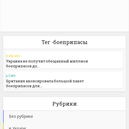
Тег -боеприпасы
в Україні
Украина не получит обещанный миллион
боеприпасов до...
у Світі
Британия анонсировала большой пакет
боеприпасов для...
Рубрики
Без рубрики
в Україні