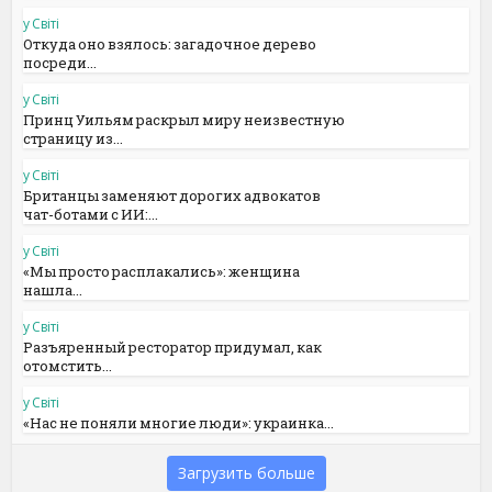
у Світі
Откуда оно взялось: загадочное дерево
посреди...
у Світі
Принц Уильям раскрыл миру неизвестную
страницу из...
у Світі
Британцы заменяют дорогих адвокатов
чат-ботами с ИИ:...
у Світі
«Мы просто расплакались»: женщина
нашла...
у Світі
Разъяренный ресторатор придумал, как
отомстить...
у Світі
«Нас не поняли многие люди»: украинка...
Загрузить больше