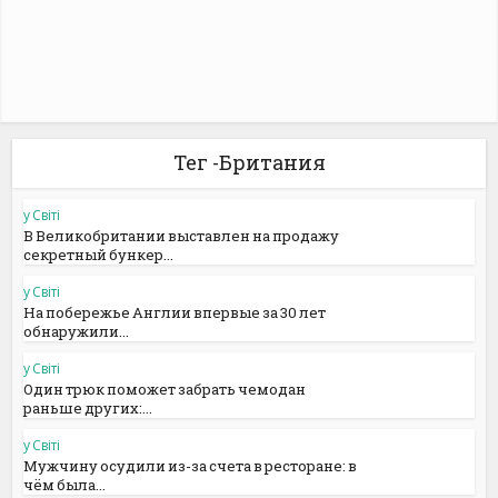
Тег -Британия
у Світі
В Великобритании выставлен на продажу
секретный бункер...
у Світі
На побережье Англии впервые за 30 лет
обнаружили...
у Світі
Один трюк поможет забрать чемодан
раньше других:...
у Світі
Мужчину осудили из-за счета в ресторане: в
чём была...