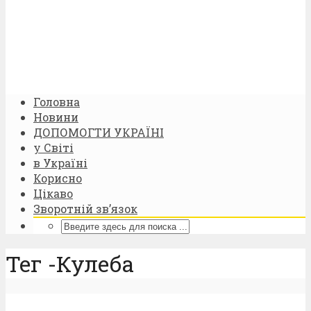
Головна
Новини
ДОПОМОГТИ УКРАЇНІ
у Світі
в Україні
Корисно
Цікаво
Зворотній зв’язок
Тег -Кулеба