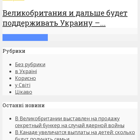
Великобритания и дальше будет
поддерживать Украину –...
Загрузить больше
Рубрики
Без рубрики
в Україні
Корисно
у Світі
Цікаво
Останнi новини
В Великобритании выставлен на продажу
секретный бункер на случай ядерной войны
В Канаде увеличатся выплаты на детей: сколько
будут получать семьи