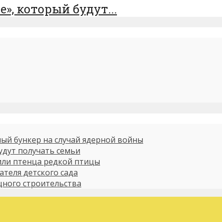
», который будут...
ый бункер на случай ядерной войны
будут получать семьи
или птенца редкой птицы
ателя детского сада
ного строительства