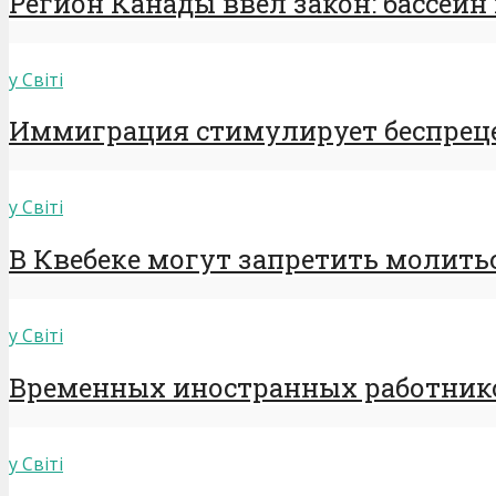
Регион Канады ввел закон: бассейн 
у Світі
Иммиграция стимулирует беспрецед
у Світі
В Квебеке могут запретить молиться
у Світі
Временных иностранных работников
у Світі