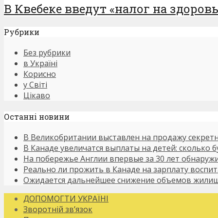
В Квебеке введут «налог на здоровье
Рубрики
Без рубрики
в Україні
Корисно
у Світі
Цікаво
Останнi новини
В Великобритании выставлен на продажу секретн
В Канаде увеличатся выплаты на детей: сколько 
На побережье Англии впервые за 30 лет обнаруж
Реально ли прожить в Канаде на зарплату воспит
Ожидается дальнейшее снижение объемов жилищ
ДОПОМОГТИ УКРАЇНІ
Зворотній зв’язок