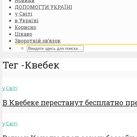
Новини
ДОПОМОГТИ УКРАЇНІ
у Світі
в Україні
Корисно
Цікаво
Зворотній зв’язок
Тег -Квебек
у Світі
В Квебеке перестанут бесплатно пр
у Світі