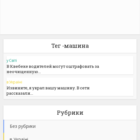
Тег -машина
у Світі
В Квебеке водителей могут оштрафовать за
неочищенную...
в Україні
Извините, я украл вашу машину. В сети
рассказали...
Рубрики
Без рубрики
в Україні