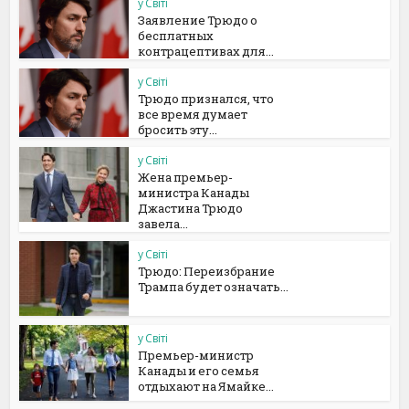
у Світі
Заявление Трюдо о
бесплатных
контрацептивах для...
у Світі
Трюдо признался, что
все время думает
бросить эту...
у Світі
Жена премьер-
министра Канады
Джастина Трюдо
завела...
у Світі
Трюдо: Переизбрание
Трампа будет означать...
у Світі
Премьер-министр
Канады и его семья
отдыхают на Ямайке...