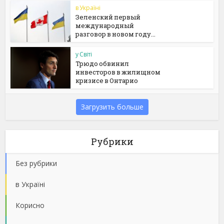
в Україні
Зеленский первый
международный
разговор в новом году...
у Світі
Трюдо обвинил
инвесторов в жилищном
кризисе в Онтарио
Загрузить больше
Рубрики
Без рубрики
в Україні
Корисно