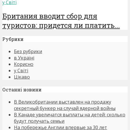
у Світі
Британия вводит сбор для
туристов: придется ли платить...
Рубрики
Без рубрики
в Україні
Корисно
у Світі
Цікаво
Останнi новини
В Великобритании выставлен на продажу
секретный бункер на случай ядерной войны
В Канаде увеличатся выплаты на детей: сколько
будут получать семьи
На побережье Англии впервые за 30 лет