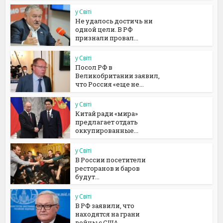
у Світі
Не удалось достичь ни
одной цели. В РФ
признали провал...
у Світі
Посол РФ в
Великобритании заявил,
что Россия «еще не...
у Світі
Китай ради «мира»
предлагает отдать
оккупированные...
у Світі
В России посетители
ресторанов и баров
будут...
у Світі
В РФ заявили, что
находятся на грани
войны с США