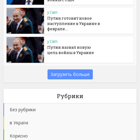
у Світі
Путин готовит новое
наступление в Украине в
феврале...
у Світі
Путин назвал новую
цель войны в Украине
Загрузить больше
Рубрики
Без рубрики
в Україні
Корисно