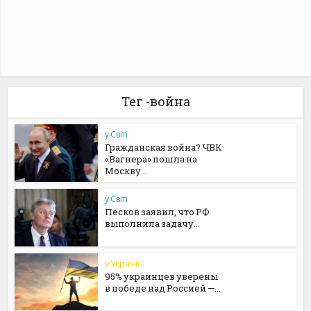
Тег -война
у Світі
Гражданская война? ЧВК
«Вагнера» пошла на
Москву...
у Світі
Песков заявил, что РФ
выполнила задачу...
в Україні
95% украинцев уверены
в победе над Россией —...