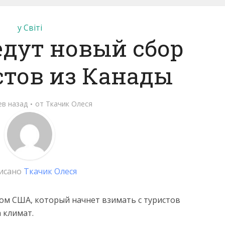
у Світі
едут новый сбор
стов из Канады
ев назад
от
Ткачик Олеся
исано
Ткачик Олеся
том США, который начнет взимать с туристов
 климат.