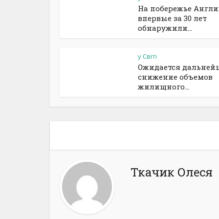
На побережье Англ
впервые за 30 лет
обнаружили...
у Світі
Ожидается дальней
снижение объемов
жилищного...
Ткачик Олеся