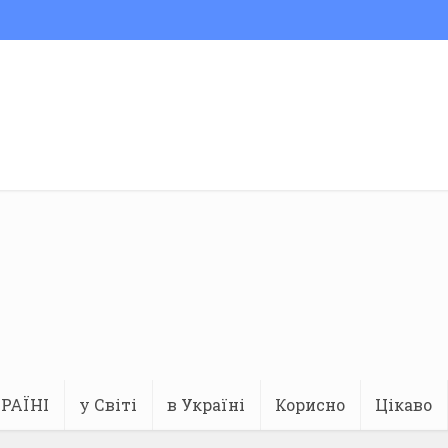
РАЇНІ
у Світі
в Україні
Корисно
Цікаво