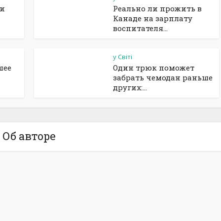
ии
Реально ли прожить в
Канаде на зарплату
воспитателя...
у Світі
шее
Один трюк поможет
забрать чемодан раньше
других:...
Об авторе