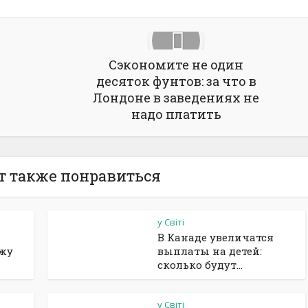
Сэкономите не один
десяток фунтов: за что в
Лондоне в заведениях не
надо платить
т также понравиться
у Світі
В Канаде увеличатся
ажу
выплаты на детей:
сколько будут...
у Світі