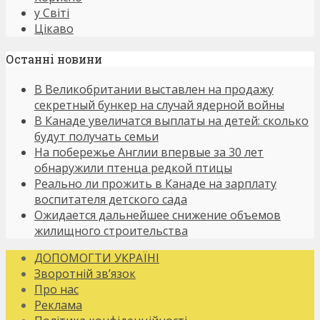
у Світі
Цікаво
Останнi новини
В Великобритании выставлен на продажу
секретный бункер на случай ядерной войны
В Канаде увеличатся выплаты на детей: сколько
будут получать семьи
На побережье Англии впервые за 30 лет
обнаружили птенца редкой птицы
Реально ли прожить в Канаде на зарплату
воспитателя детского сада
Ожидается дальнейшее снижение объемов
жилищного строительства
ДОПОМОГТИ УКРАЇНІ
Зворотній зв’язок
Про нас
Реклама