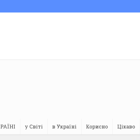
РАЇНІ
у Світі
в Україні
Корисно
Цікаво