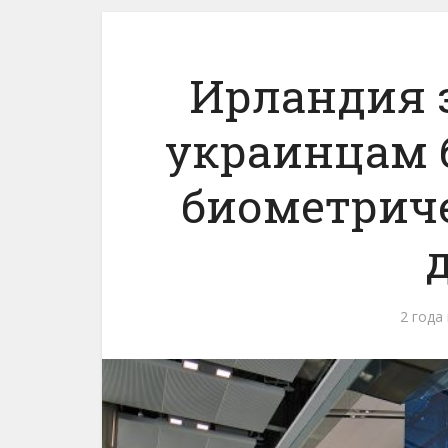
Ирландия 
украинцам 
биометриче
2 года