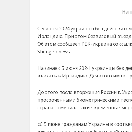
Нап
С 5 июня 2024 украинцы без действител
Ирландию. При этом безвизовый въезд 
Об этом сообщает РБК-Украина со ссыл
Shengen news.
Начиная с 5 июня 2024, украинцы без д
въехать в Ирландию. Для этого им пот
До этого после вторжения России в Ук
просроченными биометрическими паспо
страна отменила такие временные мер
«С 5 июня гражданам Украины в соответ
для въезда в страну требуется действи