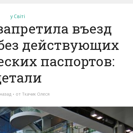
у Світі
запретила въезд
без действующих
ских паспортов:
детали
 назад
от
Ткачик Олеся