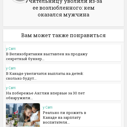
Учительницу уволили из-за
ее возлюбленного: кем
оказался мужчина
Вам может также понравиться
у Світі
В Великобритании выставлен на продажу
секретный бункер...
у Світі
В Канаде увеличатся выплаты на детей:
сколько будут...
у Світі
На побережье Англии впервые за 30 лет
обнаружили...
у Світі
Реально ли прожить в
Канаде на зарплату
воспитателя...