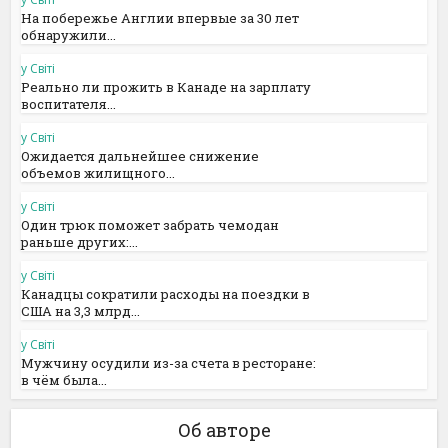
На побережье Англии впервые за 30 лет
обнаружили...
у Світі
Реально ли прожить в Канаде на зарплату
воспитателя...
у Світі
Ожидается дальнейшее снижение
объемов жилищного...
у Світі
Один трюк поможет забрать чемодан
раньше других:...
у Світі
Канадцы сократили расходы на поездки в
США на 3,3 млрд...
у Світі
Мужчину осудили из-за счета в ресторане:
в чём была...
Об авторе