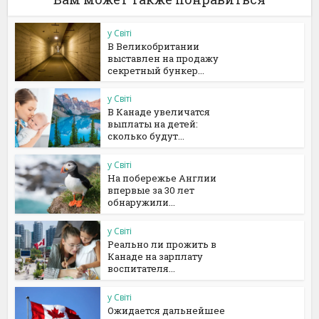
у Світі
В Великобритании
выставлен на продажу
секретный бункер...
у Світі
В Канаде увеличатся
выплаты на детей:
сколько будут...
у Світі
На побережье Англии
впервые за 30 лет
обнаружили...
у Світі
Реально ли прожить в
Канаде на зарплату
воспитателя...
у Світі
Ожидается дальнейшее