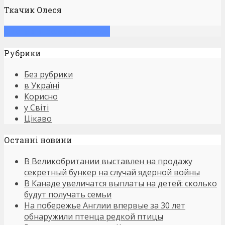
Ткачик Олеся
Смотреть больше записей
Рубрики
Без рубрики
в Україні
Корисно
у Світі
Цікаво
Останнi новини
В Великобритании выставлен на продажу
секретный бункер на случай ядерной войны
В Канаде увеличатся выплаты на детей: сколько
будут получать семьи
На побережье Англии впервые за 30 лет
обнаружили птенца редкой птицы