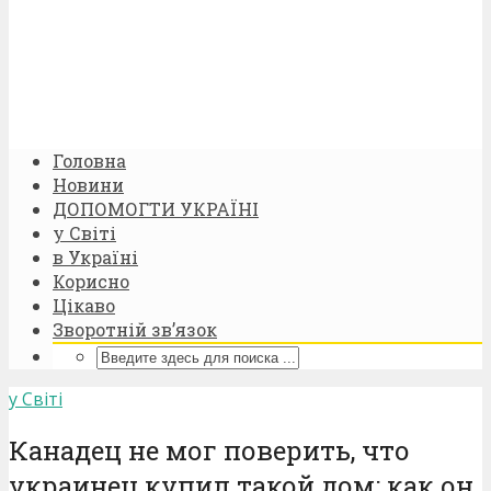
Головна
Новини
ДОПОМОГТИ УКРАЇНІ
у Світі
в Україні
Корисно
Цікаво
Зворотній зв’язок
у Світі
Канадец не мог поверить, что
украинец купил такой дом: как он