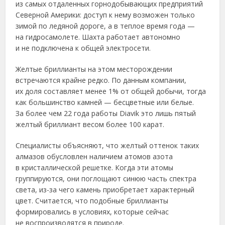
из самых отдаленных горнодобывающих предприятий
Северной Америки: доступ к нему возможен только
зимой по ледяной дороге, а в теплое время года —
на гидросамолете. Шахта работает автономно
и не подключена к общей электросети.
Желтые бриллианты на этом месторождении
встречаются крайне редко. По данным компании,
их доля составляет менее 1% от общей добычи, тогда
как большинство камней — бесцветные или белые.
За более чем 22 года работы Diavik это лишь пятый
желтый бриллиант весом более 100 карат.
Специалисты объясняют, что желтый оттенок таких
алмазов обусловлен наличием атомов азота
в кристаллической решетке. Когда эти атомы
группируются, они поглощают синюю часть спектра
света, из-за чего камень приобретает характерный
цвет. Считается, что подобные бриллианты
формировались в условиях, которые сейчас
не воспроизводятся в природе.