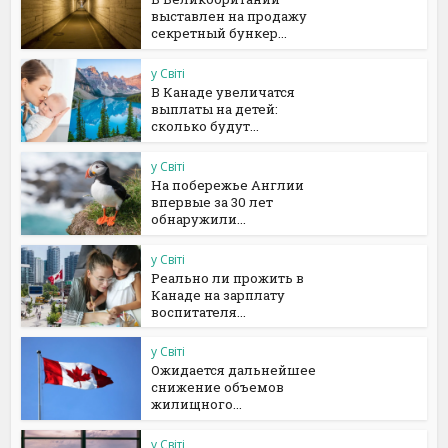
выставлен на продажу
секретный бункер...
у Світі
В Канаде увеличатся
выплаты на детей:
сколько будут...
у Світі
На побережье Англии
впервые за 30 лет
обнаружили...
у Світі
Реально ли прожить в
Канаде на зарплату
воспитателя...
у Світі
Ожидается дальнейшее
снижение объемов
жилищного...
у Світі