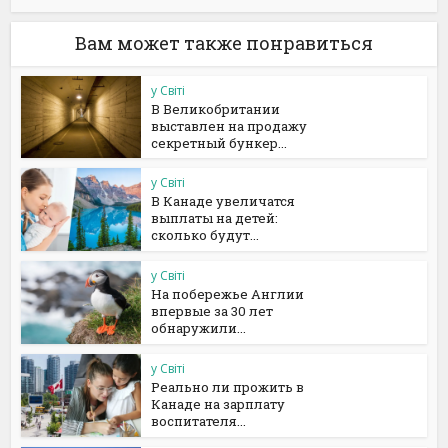
Вам может также понравиться
у Світі
В Великобритании
выставлен на продажу
секретный бункер...
у Світі
В Канаде увеличатся
выплаты на детей:
сколько будут...
у Світі
На побережье Англии
впервые за 30 лет
обнаружили...
у Світі
Реально ли прожить в
Канаде на зарплату
воспитателя...