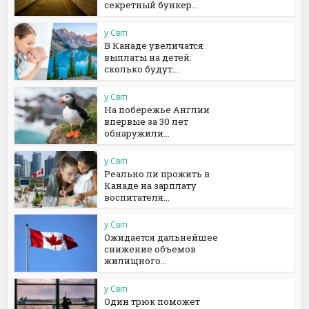
секретный бункер...
у Світі
В Канаде увеличатся
выплаты на детей:
сколько будут...
у Світі
На побережье Англии
впервые за 30 лет
обнаружили...
у Світі
Реально ли прожить в
Канаде на зарплату
воспитателя...
у Світі
Ожидается дальнейшее
снижение объемов
жилищного...
у Світі
Один трюк поможет