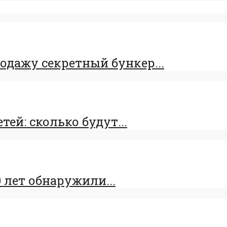
одажу секретный бункер...
ей: сколько будут...
 лет обнаружили...