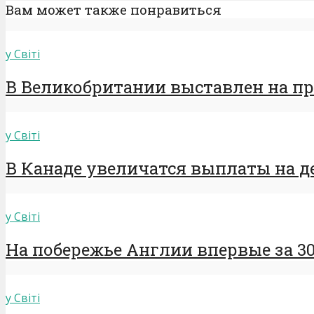
Вам может также понравиться
у Світі
В Великобритании выставлен на пр
у Світі
В Канаде увеличатся выплаты на дет
у Світі
На побережье Англии впервые за 30
у Світі