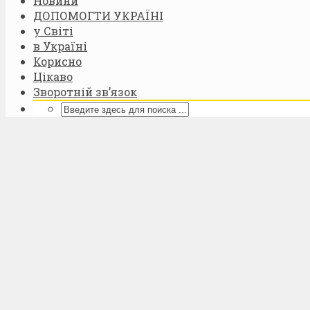
Новини
ДОПОМОГТИ УКРАЇНІ
у Світі
в Україні
Корисно
Цікаво
Зворотній зв’язок