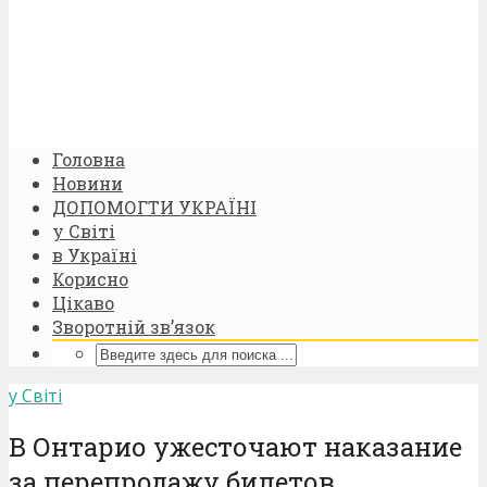
Головна
Новини
ДОПОМОГТИ УКРАЇНІ
у Світі
в Україні
Корисно
Цікаво
Зворотній зв’язок
у Світі
В Онтарио ужесточают наказание
за перепродажу билетов