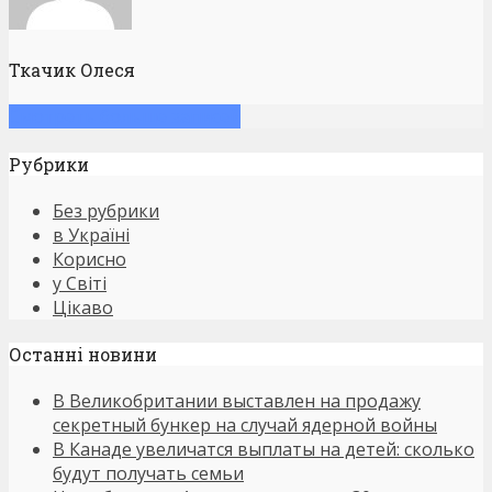
Ткачик Олеся
Смотреть больше записей
Рубрики
Без рубрики
в Україні
Корисно
у Світі
Цікаво
Останнi новини
В Великобритании выставлен на продажу
секретный бункер на случай ядерной войны
В Канаде увеличатся выплаты на детей: сколько
будут получать семьи