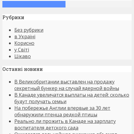
Смотреть больше записей
Рубрики
Без рубрики
в Україні
Корисно
у Світі
Цікаво
Останнi новини
В Великобритании выставлен на продажу
секретный бункер на случай ядерной войны
В Канаде увеличатся выплаты на детей: сколько
будут получать семьи
На побережье Англии впервые за 30 лет
обнаружили птенца редкой птицы
Реально ли прожить в Канаде на зарплату
воспитателя детского сада