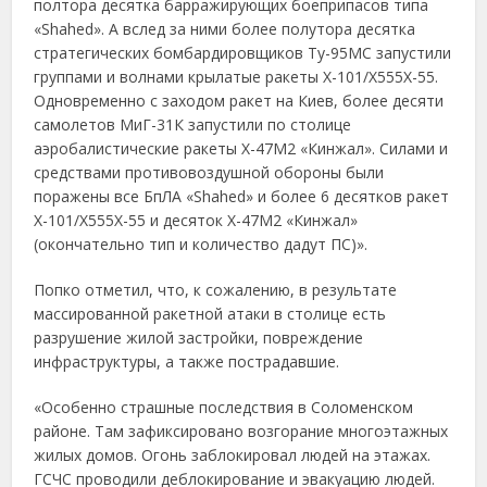
полтора десятка барражирующих боеприпасов типа
«Shahed». А вслед за ними более полутора десятка
стратегических бомбардировщиков Ту-95МС запустили
группами и волнами крылатые ракеты Х-101/Х555Х-55.
Одновременно с заходом ракет на Киев, более десяти
самолетов МиГ-31К запустили по столице
аэробалистические ракеты Х-47М2 «Кинжал». Силами и
средствами противовоздушной обороны были
поражены все БпЛА «Shahed» и более 6 десятков ракет
Х-101/Х555Х-55 и десяток Х-47М2 «Кинжал»
(окончательно тип и количество дадут ПС)».
Попко отметил, что, к сожалению, в результате
массированной ракетной атаки в столице есть
разрушение жилой застройки, повреждение
инфраструктуры, а также пострадавшие.
«Особенно страшные последствия в Соломенском
районе. Там зафиксировано возгорание многоэтажных
жилых домов. Огонь заблокировал людей на этажах.
ГСЧС проводили деблокирование и эвакуацию людей.