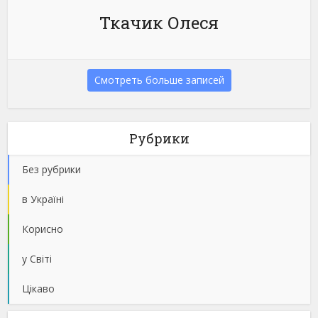
Ткачик Олеся
Смотреть больше записей
Рубрики
Без рубрики
в Україні
Корисно
у Світі
Цікаво