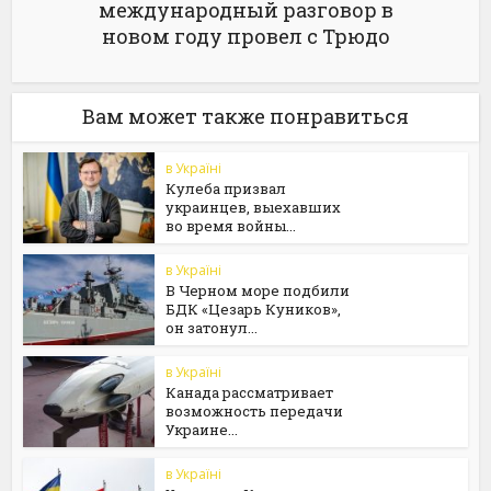
международный разговор в
новом году провел с Трюдо
Вам может также понравиться
в Україні
Кулеба призвал
украинцев, выехавших
во время войны...
в Україні
В Черном море подбили
БДК «Цезарь Куников»,
он затонул...
в Україні
Канада рассматривает
возможность передачи
Украине...
в Україні