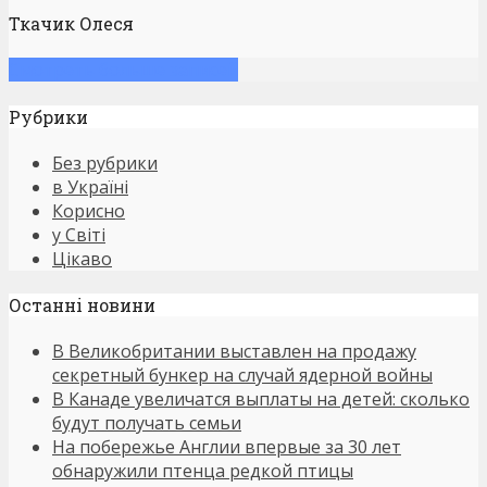
Ткачик Олеся
Смотреть больше записей
Рубрики
Без рубрики
в Україні
Корисно
у Світі
Цікаво
Останнi новини
В Великобритании выставлен на продажу
секретный бункер на случай ядерной войны
В Канаде увеличатся выплаты на детей: сколько
будут получать семьи
На побережье Англии впервые за 30 лет
обнаружили птенца редкой птицы