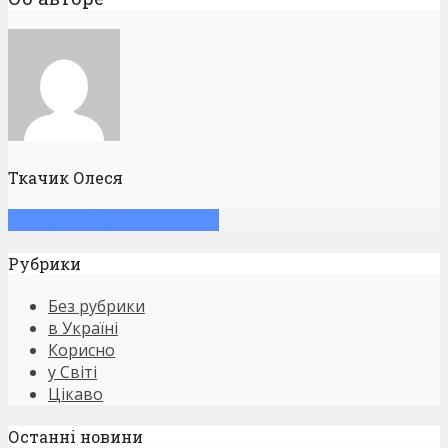
Ткачик Олеся
Смотреть больше записей
Рубрики
Без рубрики
в Україні
Корисно
у Світі
Цікаво
Останнi новини