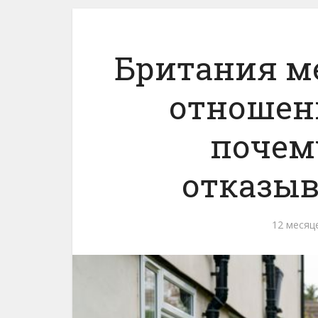
Британия м
отношен
почем
отказыв
12 месяц