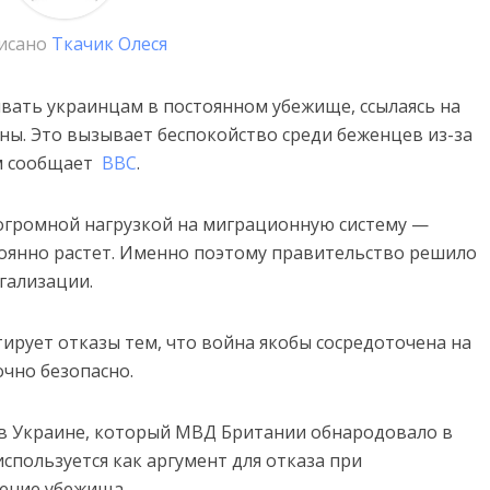
исано
Ткачик Олеся
вать украинцам в постоянном убежище, ссылаясь на
ны. Это вызывает беспокойство среди беженцев из-за
ом сообщает
BBC
.
 огромной нагрузкой на миграционную систему —
оянно растет. Именно поэтому правительство решило
егализации.
ирует отказы тем, что война якобы сосредоточена на
очно безопасно.
и в Украине, который МВД Британии обнародовало в
используется как аргумент для отказа при
ление убежища.