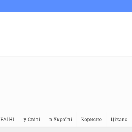
РАЇНІ
у Світі
в Україні
Корисно
Цікаво