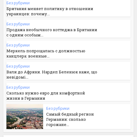
Без рубрики
Британия меняет политику в отношении
украинцев: почему...
Без рубрики
Продажа необычного коттеджа в Британии
с одним особым...
Без рубрики
Меркель попрощалась с должностью
канцлера: военные...
Без рубрики
Вали до Африки. Нардеп Беленюк каже, що
невідомі...
Без рубрики
Сколько нужно евро для комфортной
жизни в Германии
Без рубрики
Самый бедный регион
Германии: сколько
горожане...