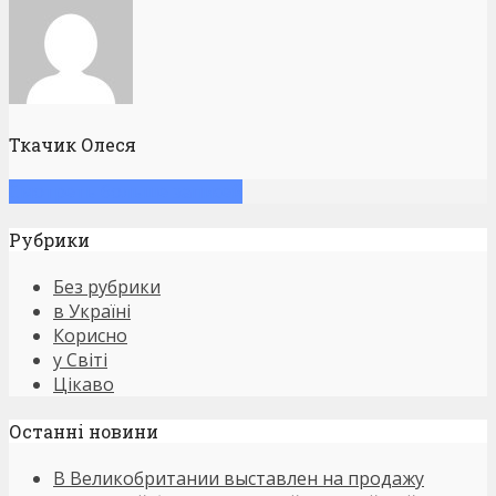
Ткачик Олеся
Смотреть больше записей
Рубрики
Без рубрики
в Україні
Корисно
у Світі
Цікаво
Останнi новини
В Великобритании выставлен на продажу