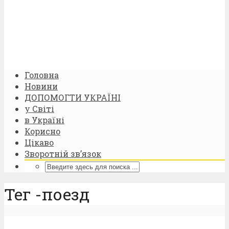
Головна
Новини
ДОПОМОГТИ УКРАЇНІ
у Світі
в Україні
Корисно
Цікаво
Зворотній зв’язок
Тег -поезд