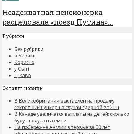
Неадекватная пенсионерка
расцеловала «поезд Путина»...
Рубрики
Без рубрики
в Україні
Корисно
у Світі
Цікаво
Останнi новини
В Великобритании выставлен на продажу
секретный бункер на случай ядерной войны
В Канаде увеличатся выплаты на детей: сколько
будут получать семьи
На побережье Англии впервые за 30 лет
обнаружили птенца редкой птицы