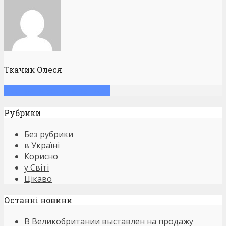
Ткачик Олеся
Смотреть больше записей
Рубрики
Без рубрики
в Україні
Корисно
у Світі
Цікаво
Останнi новини
В Великобритании выставлен на продажу