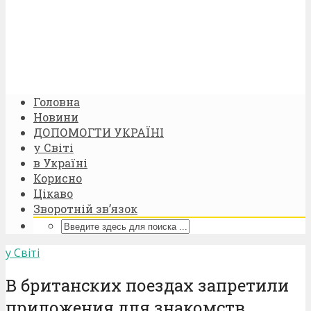
Головна
Новини
ДОПОМОГТИ УКРАЇНІ
у Світі
в Україні
Корисно
Цікаво
Зворотній зв’язок
у Світі
В британских поездах запретили
приложения для знакомств