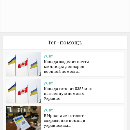
Тег -помощь
у Світі
Канада выделит почти
миллиард долларов
военной помощи...
у Світі
Канада готовит $385 млн
на военную помощь
Украине
у Світі
В Ирландии готовят
сокращение помощи
украинским...