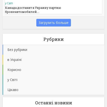
у Світі
Канада доставит в Украину партию
бронеавтомобилей...
Загрузить больше
Рубрики
Без рубрики
в Україні
Корисно
у Світі
Цікаво
Останнi новини