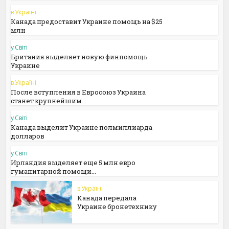
в Україні
Канада предоставит Украине помощь на $25
млн
у Світі
Британия выделяет новую финпомощь
Украине
в Україні
После вступления в Евросоюз Украина
станет крупнейшим...
у Світі
Канада выделит Украине полмиллиарда
долларов
у Світі
Ирландия выделяет еще 5 млн евро
гуманитарной помощи...
в Україні
Канада передала
Украине бронетехнику