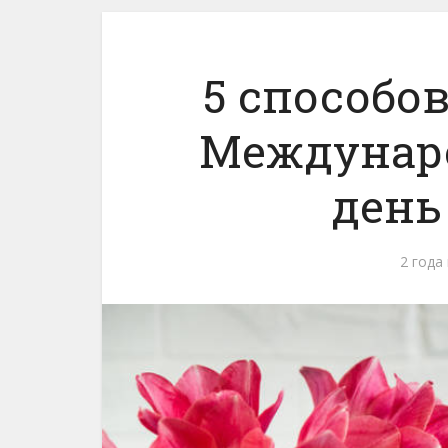
5 способо
Междунар
день
2 года