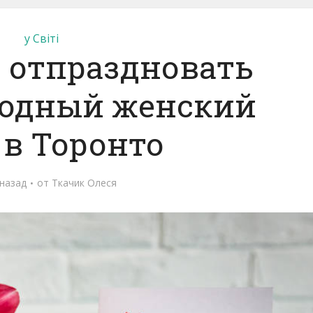
у Світі
в отпраздновать
одный женский
 в Торонто
 назад
от
Ткачик Олеся