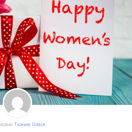
исано
Ткачик Олеся