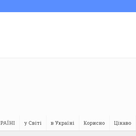
РАЇНІ
у Світі
в Україні
Корисно
Цікаво