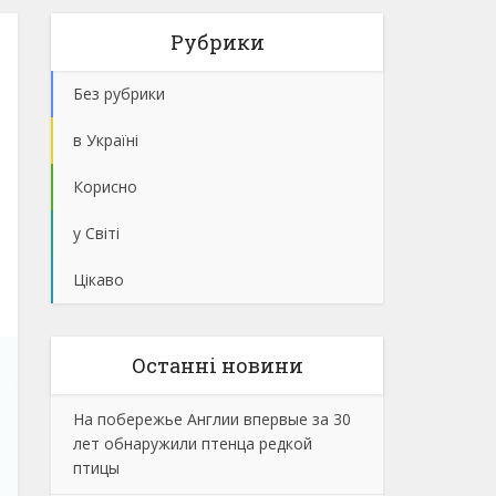
Рубрики
Без рубрики
в Україні
Корисно
у Світі
Цікаво
Останнi новини
На побережье Англии впервые за 30
лет обнаружили птенца редкой
птицы