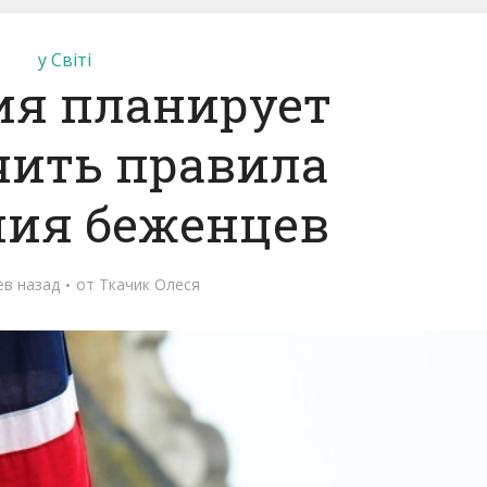
у Світі
ия планирует
чить правила
ния беженцев
ев назад
от
Ткачик Олеся