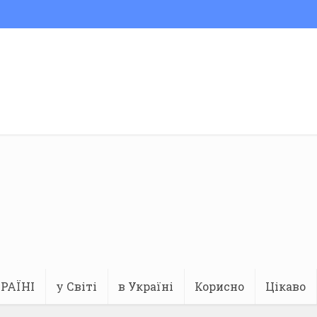
РАЇНІ
у Світі
в Україні
Корисно
Цікаво