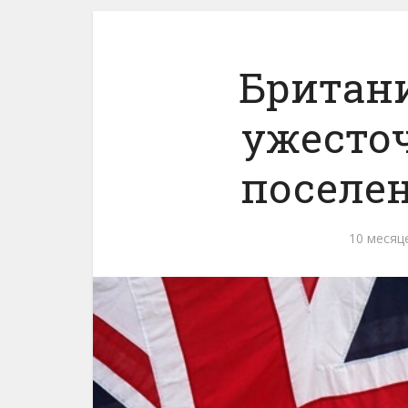
Британ
ужесто
поселе
10 месяц