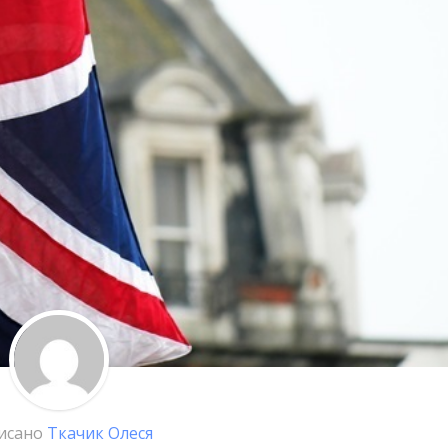
исано
Ткачик Олеся