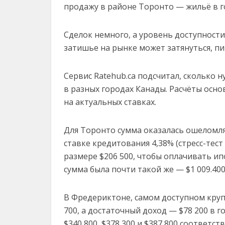
продажу в районе Торонто — жильё в г
Сделок немного, а уровень доступности
затишье на рынке может затянуться, п
Сервис Ratehub.ca подсчитал, сколько 
в разных городах Канады. Расчёты осно
на актуальных ставках.
Для Торонто сумма оказалась ошеломля
ставке кредитования 4,38% (стресс-тес
размере $206 500, чтобы оплачивать ип
сумма была почти такой же — $1 009.400,
В Фредериктоне, самом доступном круп
700, а достаточный доход — $78 200 в 
$340 800, $378 300 и $387 800 соответс