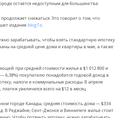
ороде остаётся недоступным для большинства.
 продолжает снижаться. Это говорит о том, что
ишет издание
blogTo
.
нужно зарабатывать, чтобы взять стандартную ипотеку
ваны на средней цене дома и квартиры в мае, а также
ющей: при средней стоимости жилья в $1 012 800 и
т — 6,38%) покупателю понадобится годовой доход в
отеку, налоги и коммунальные расходы. В апреле
 платеж увеличился всего на $12 в месяц.
ном городе Канады, средняя стоимость дома — $334
год. В Реджайне, Сент-Джонсе и Виннипеге жильё стоит
твенно. Чтобы потянуть ипотеку, нужно зарабатывать