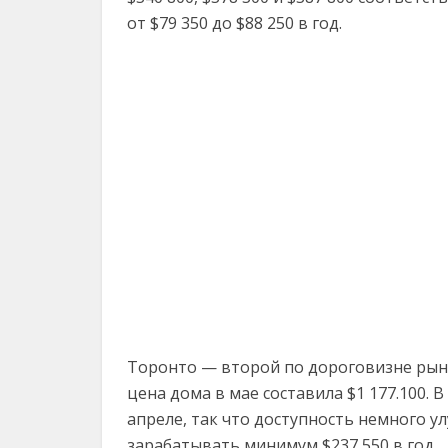
от $79 350 до $88 250 в год.
Торонто — второй по дороговизне рыно
цена дома в мае составила $1 177.100. В
апреле, так что доступность немного у
зарабатывать минимум $237 550 в год.