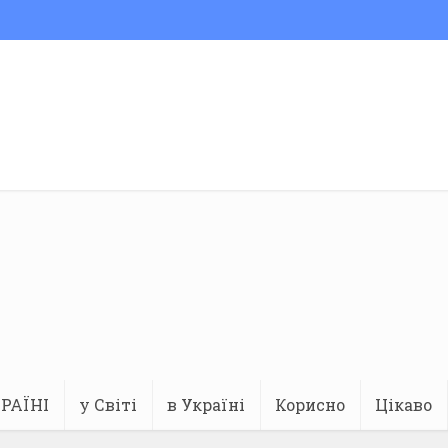
РАЇНІ
у Світі
в Україні
Корисно
Цікаво