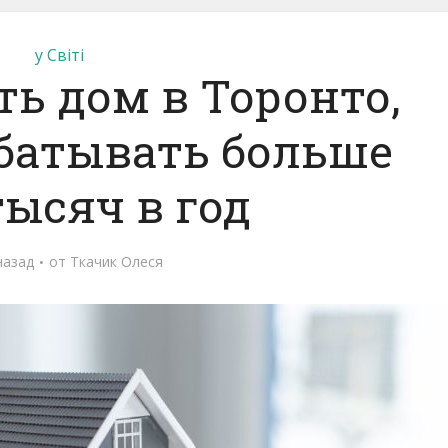
у Світі
ь дом в Торонто,
батывать больше
тысяч в год
назад
от
Ткачик Олеся