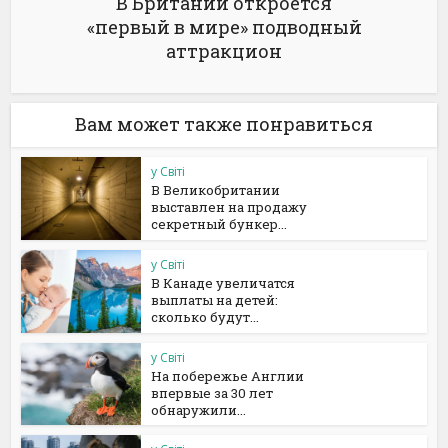
В Британии откроется
«первый в мире» подводный
аттракцион
Вам может также понравиться
у Світі
В Великобритании
выставлен на продажу
секретный бункер...
у Світі
В Канаде увеличатся
выплаты на детей:
сколько будут...
у Світі
На побережье Англии
впервые за 30 лет
обнаружили...