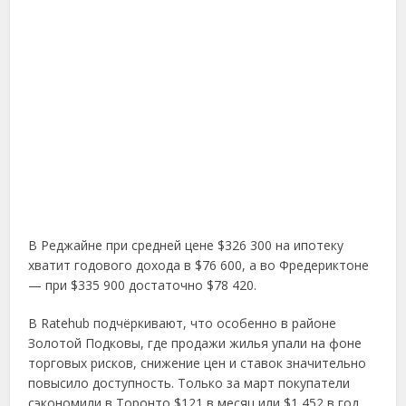
В Реджайне при средней цене $326 300 на ипотеку
хватит годового дохода в $76 600, а во Фредериктоне
— при $335 900 достаточно $78 420.
В Ratehub подчёркивают, что особенно в районе
Золотой Подковы, где продажи жилья упали на фоне
торговых рисков, снижение цен и ставок значительно
повысило доступность. Только за март покупатели
сэкономили в Торонто $121 в месяц или $1 452 в год