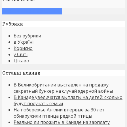
Смотреть больше записей
Рубрики
Без рубрики
в Україні
Корисно
у Світі
Цікаво
Останнi новини
В Великобритании выставлен на продажу
секретный бункер на случай ядерной войны
В Канаде увеличатся выплаты на детей: сколько
будут получать семьи
На побережье Англии впервые за 30 лет
обнаружили птенца редкой птицы
Реально ли прожить в Канаде на зарплату