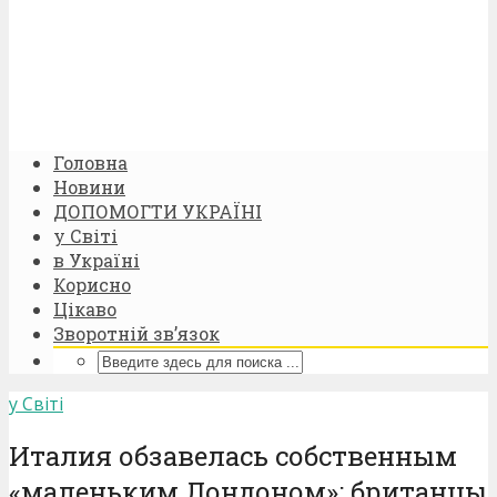
Головна
Новини
ДОПОМОГТИ УКРАЇНІ
у Світі
в Україні
Корисно
Цікаво
Зворотній зв’язок
у Світі
Италия обзавелась собственным
«маленьким Лондоном»: британцы