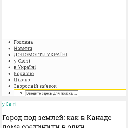
Головна
Новини
ДОПОМОГТИ УКРАЇНІ
у Світі
в Україні
Корисно
Цікаво
Зворотній зв’язок
у Світі
Город под землей: как в Канаде
дома соединили в один