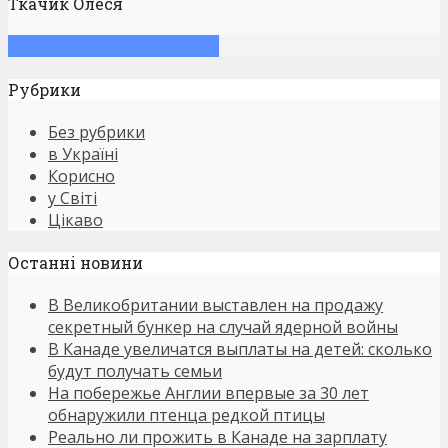
Ткачик Олеся
Смотреть больше записей
Рубрики
Без рубрики
в Україні
Корисно
у Світі
Цікаво
Останнi новини
В Великобритании выставлен на продажу
секретный бункер на случай ядерной войны
В Канаде увеличатся выплаты на детей: сколько
будут получать семьи
На побережье Англии впервые за 30 лет
обнаружили птенца редкой птицы
Реально ли прожить в Канаде на зарплату