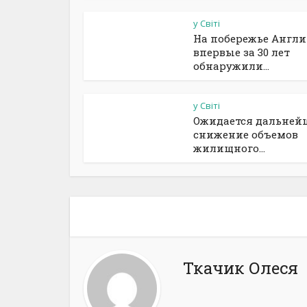
у Світі
На побережье Англ
впервые за 30 лет
обнаружили...
у Світі
Ожидается дальней
снижение объемов
жилищного...
Ткачик Олеся