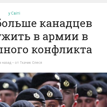
у Світі
 больше канадцев
ужить в армии в
пного конфликта
а назад
от
Ткачик Олеся