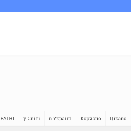
РАЇНІ
у Світі
в Україні
Корисно
Цікаво