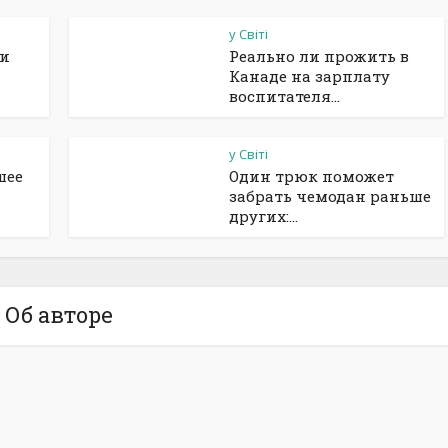
у Світі
ии
Реально ли прожить в
Канаде на зарплату
воспитателя...
у Світі
шее
Один трюк поможет
забрать чемодан раньше
других:...
Об авторе