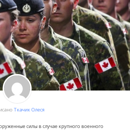
исано
Ткачик Олеся
ооруженные силы в случае крупного военного