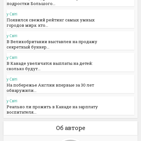
подростки Большого...
у Світі
Появился свежий рейтинг самых умных
городов мира: кто...
у Світі
В Великобритании выставлен на продажу
секретный бункер...
у Світі
В Канаде увеличатся выплаты на детей:
сколько будут...
у Світі
На побережье Англии впервые за 30 лет
обнаружили...
у Світі
Реально ли прожить в Канаде на зарплату
воспитателя...
Об авторе