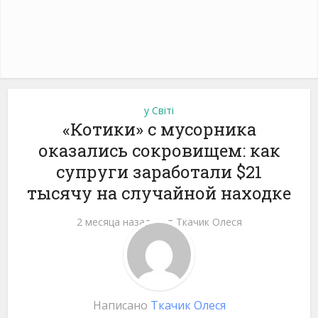
у Світі
«Котики» с мусорника
оказались сокровищем: как
супруги заработали $21
тысячу на случайной находке
2 месяца назад
от
Ткачик Олеся
Написано
Ткачик Олеся