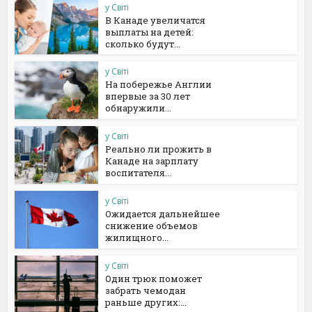
у Світі
В Канаде увеличатся
выплаты на детей:
сколько будут...
у Світі
На побережье Англии
впервые за 30 лет
обнаружили...
у Світі
Реально ли прожить в
Канаде на зарплату
воспитателя...
у Світі
Ожидается дальнейшее
снижение объемов
жилищного...
у Світі
Один трюк поможет
забрать чемодан
раньше других:...