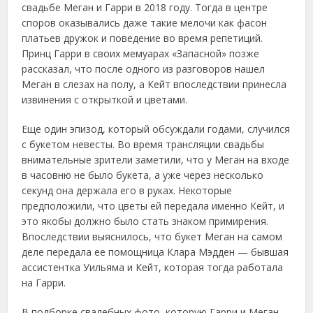
свадьбе Меган и Гарри в 2018 году. Тогда в центре
споров оказывались даже такие мелочи как фасон
платьев дружок и поведение во время репетиций.
Принц Гарри в своих мемуарах «Запасной» позже
рассказал, что после одного из разговоров нашел
Меган в слезах на полу, а Кейт впоследствии принесла
извинения с открыткой и цветами.
Еще один эпизод, который обсуждали годами, случился
с букетом невесты. Во время трансляции свадьбы
внимательные зрители заметили, что у Меган на входе
в часовню не было букета, а уже через несколько
секунд она держала его в руках. Некоторые
предположили, что цветы ей передала именно Кейт, и
это якобы должно было стать знаком примирения.
Впоследствии выяснилось, что букет Меган на самом
деле передала ее помощница Клара Мэдден — бывшая
ассистентка Уильяма и Кейт, которая тогда работала
на Гарри.
В подборке свадебных фото, которую Гарри и Меган