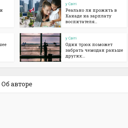
у Світі
ии
Реально ли прожить в
Канаде на зарплату
воспитателя...
у Світі
шее
Один трюк поможет
забрать чемодан раньше
других:...
Об авторе