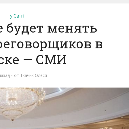
у Світі
е будет менять
реговорщиков в
ске — СМИ
назад
от
Ткачик Олеся