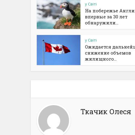
у Світі
На побережье Англ
впервые за 30 лет
обнаружили...
у Світі
Ожидается дальней
снижение объемов
жилищного...
Ткачик Олеся