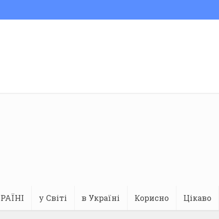
РАЇНІ
у Світі
в Україні
Корисно
Цікаво