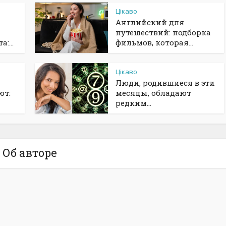
Цікаво
Английский для
путешествий: подборка
:...
фильмов, которая...
Цікаво
Люди, родившиеся в эти
ют:
месяцы, обладают
редким...
Об авторе