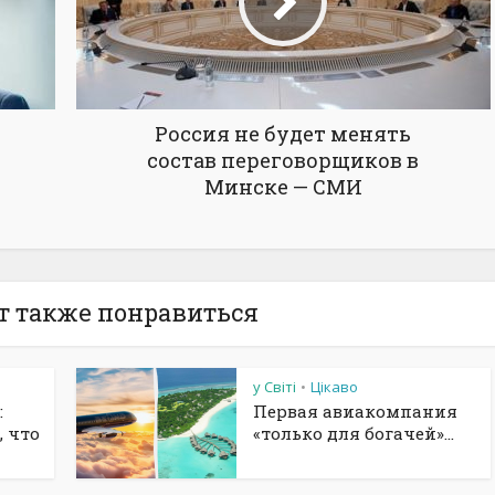
Россия не будет менять
состав переговорщиков в
Минске — СМИ
т также понравиться
у Світі
Цікаво
•
:
Первая авиакомпания
, что
«только для богачей»...