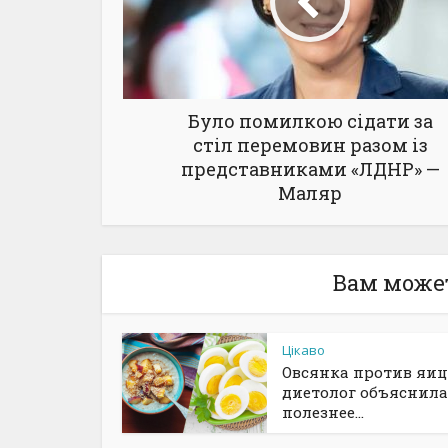
Було помилкою сідати за
стіл перемовин разом із
представниками «ЛДНР» —
Маляр
Вам може
Цікаво
Овсянка против яиц
диетолог объяснила
полезнее...