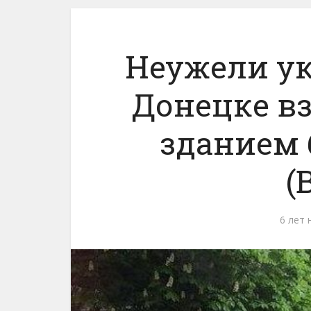
Неужели ук
Донецке вз
зданием
(
6 лет 