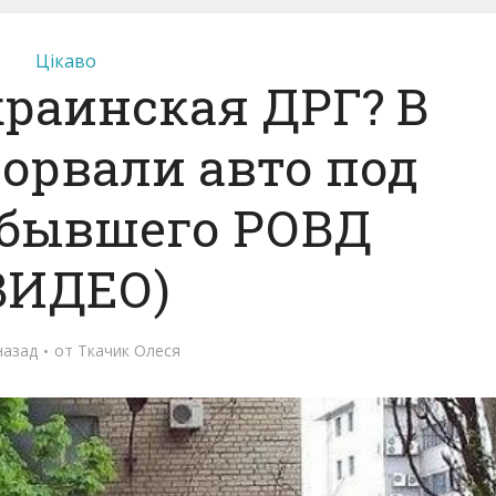
Цікаво
раинская ДРГ? В
орвали авто под
 бывшего РОВД
ВИДЕО)
назад
от
Ткачик Олеся