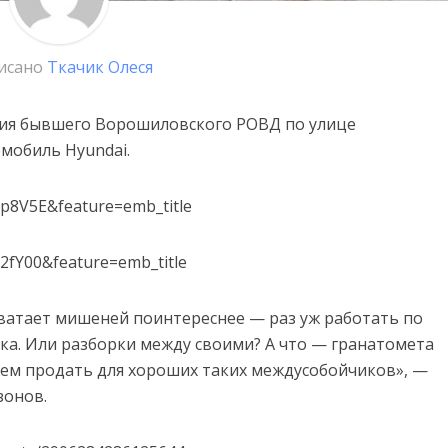
исано
Ткачик Олеся
ия бывшего Ворошиловского РОВД по улице
омобиль Hyundai.
p8V5E&feature=emb_title
2fY00&feature=emb_title
хватает мишеней поинтереснее — раз уж работать по
а. Или разборки между своими? А что — гранатомета
ожем продать для хороших таких междусобойчиков», —
зонов.