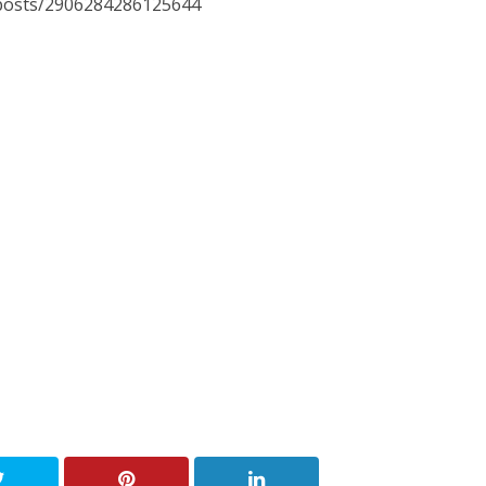
/posts/2906284286125644