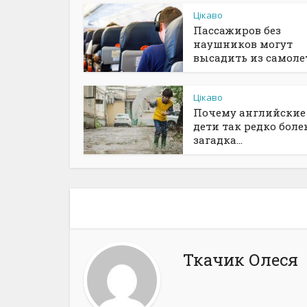
Цікаво
Пассажиров без
наушников могут
высадить из самолета
Цікаво
Почему английские
дети так редко боле
загадка...
Ткачик Олеся