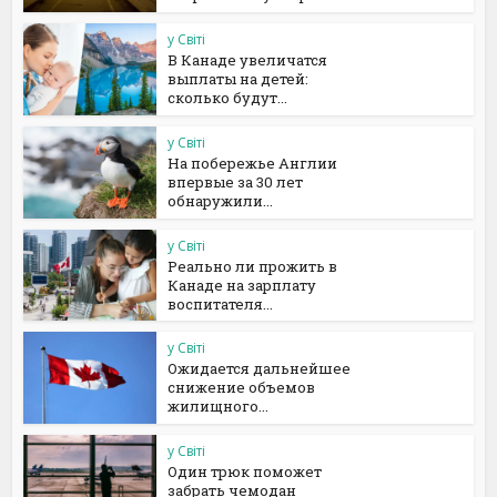
у Світі
В Канаде увеличатся
выплаты на детей:
сколько будут...
у Світі
На побережье Англии
впервые за 30 лет
обнаружили...
у Світі
Реально ли прожить в
Канаде на зарплату
воспитателя...
у Світі
Ожидается дальнейшее
снижение объемов
жилищного...
у Світі
Один трюк поможет
забрать чемодан