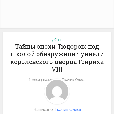
у Світі
Тайны эпохи Тюдоров: под
школой обнаружили туннели
королевского дворца Генриха
VIII
1 месяц назад
от
Ткачик Олеся
Написано
Ткачик Олеся