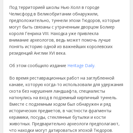
Под территорией школы Нью-Холл в городе
Челмсфорд в Великобритании обнаружили,
предположительно, туннели эпохи Тюдоров, которые
могут быть связаны с утраченным дворцом Болиер
короля Генриха VIII. Находка уже привлекла
внимание археологов, ведь может помочь лучше
понять историю одной из важнейших королевских
резиденций Англии XVI века.
Об этом сообщило издание
Heritage Daily.
Во время реставрационных работ на заглубленной
канаве, которую когда-то использовали для удержания
скота без нарушения ландшафта, специалисты
наткнулись на вход в подземный кирпичный туннель.
Вместе с подземным ходом был обнаружен и ряд
исторических предметов, в частности фрагменты
керамики, посуды, стеклянные бутылки и кости
животных. Предварительно археологи предполагают,
что находки могут датироваться эпохой Тюдоров.