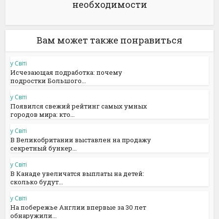
необходимости
Вам может также понравиться
у Світі
Исчезающая подработка: почему
подростки Большого...
у Світі
Появился свежий рейтинг самых умных
городов мира: кто...
у Світі
В Великобритании выставлен на продажу
секретный бункер...
у Світі
В Канаде увеличатся выплаты на детей:
сколько будут...
у Світі
На побережье Англии впервые за 30 лет
обнаружили...