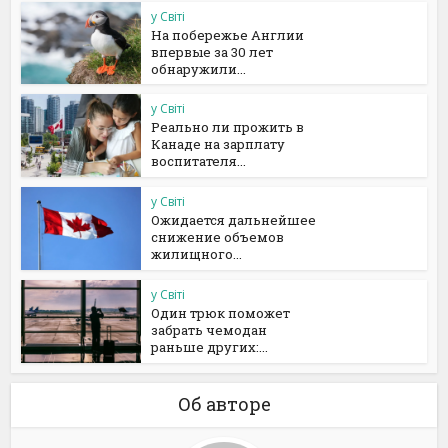
у Світі
На побережье Англии
впервые за 30 лет
обнаружили...
у Світі
Реально ли прожить в
Канаде на зарплату
воспитателя...
у Світі
Ожидается дальнейшее
снижение объемов
жилищного...
у Світі
Один трюк поможет
забрать чемодан
раньше других:...
Об авторе