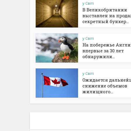
у Світі
В Великобритании
выставлен на прод
секретный бункер...
у Світі
На побережье Англ
впервые за 30 лет
обнаружили...
у Світі
Ожидается дальней
снижение объемов
жилищного...