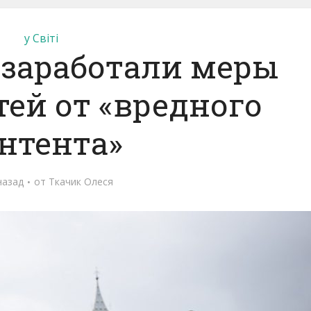
у Світі
 заработали меры
ей от «вредного
нтента»
назад
от
Ткачик Олеся