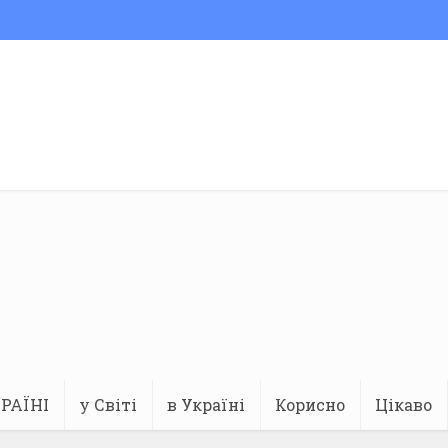
РАЇНІ
у Світі
в Україні
Корисно
Цікаво