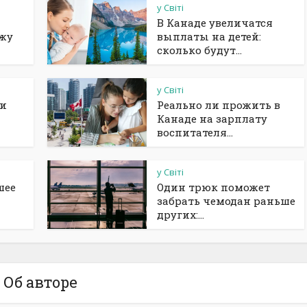
у Світі
В Канаде увеличатся
ажу
выплаты на детей:
сколько будут...
у Світі
ии
Реально ли прожить в
Канаде на зарплату
воспитателя...
у Світі
шее
Один трюк поможет
забрать чемодан раньше
других:...
Об авторе