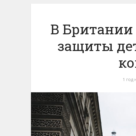
В Британии
защиты дет
ко
1 год 