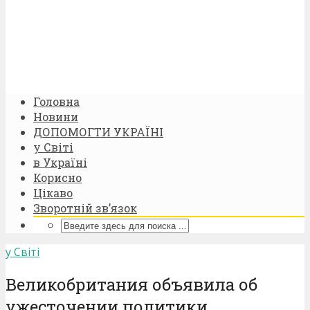
Головна
Новини
ДОПОМОГТИ УКРАЇНІ
у Світі
в Україні
Корисно
Цікаво
Зворотній зв’язок
у Світі
Великобритания объявила об
ужесточении политики