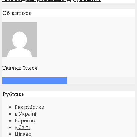
Об авторе
Ткачик Олеся
Смотреть больше записей
Рубрики
Без рубрики
в Україні
Корисно
у Світі
Цікаво