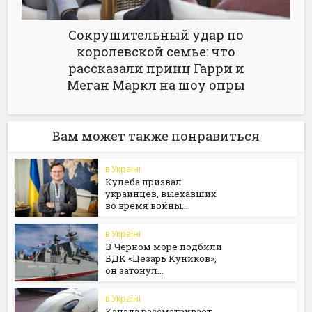
Сокрушительный удар по
королевской семье: что
рассказали принц Гарри и
Меган Маркл на шоу опры
Вам может также понравиться
в Україні
Кулеба призвал
украинцев, выехавших
во время войны...
в Україні
В Черном море подбили
БДК «Цезарь Куников»,
он затонул...
в Україні
Канада рассматривает